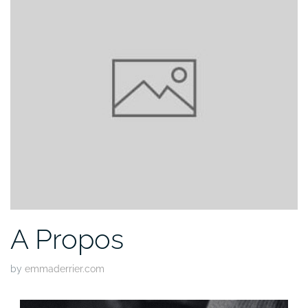
A Propos
by
emmaderrier.com