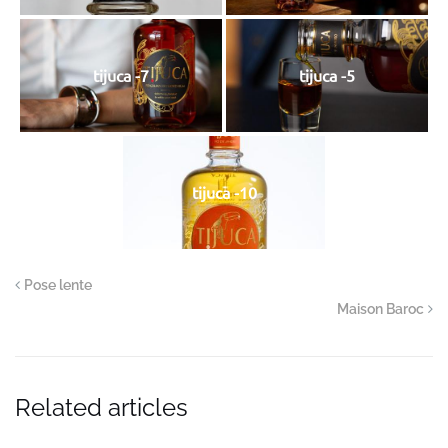
tijuca -7
tijuca -5
tijuca -10
Pose lente
Maison Baroc
Related articles