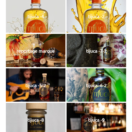
tijuca -4
tijuca -2
reportage marque
tijuca -7-2
tijuca -5-2
tijuca -6-2
tijuca -8
tijuca -9