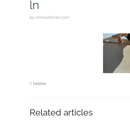
ln
by
emmaderrier.com
hélène
Related articles