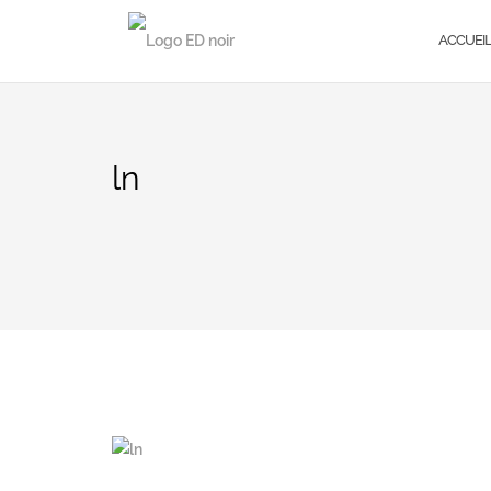
ACCUEI
ln