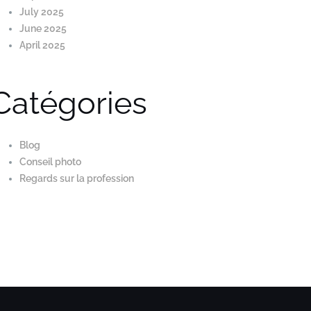
July 2025
June 2025
April 2025
Catégories
Blog
éance photo post-
Boostez votre regard créati
Conseil photo
ctacle de…
:
Regards sur la profession