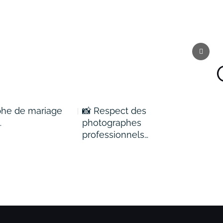
phe de mariage
📸 Respect des
✨ S
…
photographes
spe
professionnels…