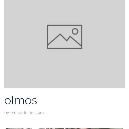
olmos
by
emmaderrier.com