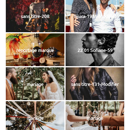
sans titre-208
Tijuca-1951-Modifier
reportage marque
22 01 Sofiane-59
mariage
sans titre-131-Modifier
maraige
mariage