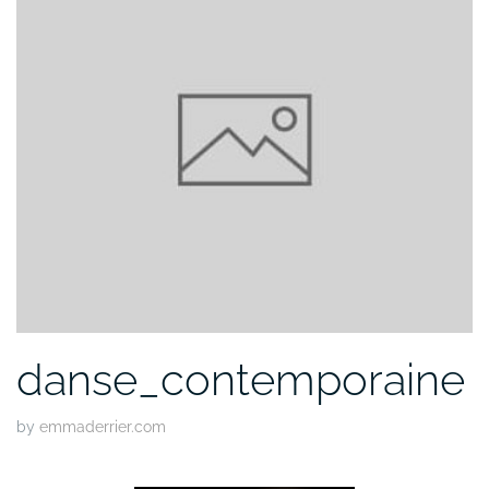
danse_contemporaine
by
emmaderrier.com